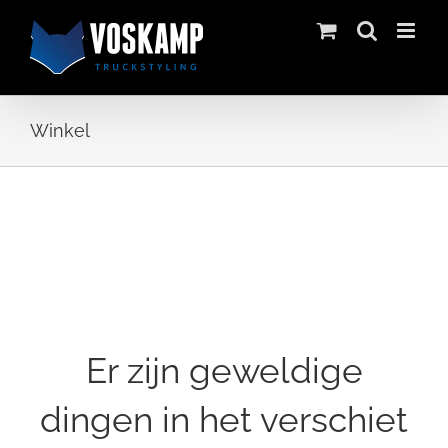
Skip
to
content
Winkel
Ga
naar
de
inhoud
Er zijn geweldige
dingen in het verschiet