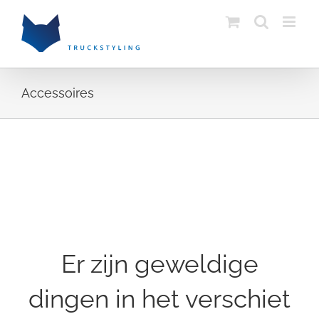
Skip
to
content
Accessoires
Ga
naar
de
inhoud
Er zijn geweldige
dingen in het verschiet