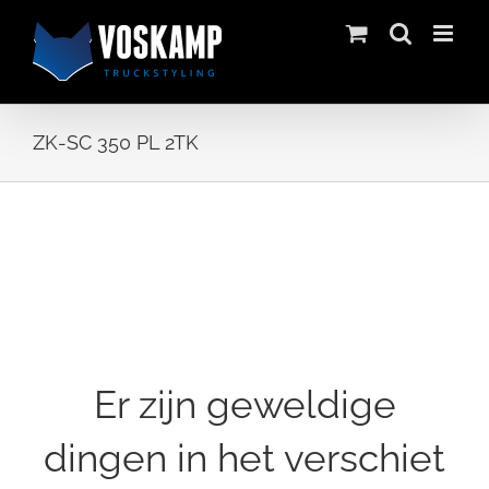
Skip
to
content
ZK-SC 350 PL 2TK
Ga
naar
de
inhoud
Er zijn geweldige
dingen in het verschiet