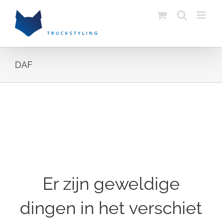
Skip
to
content
DAF
Ga
naar
de
inhoud
Er zijn geweldige
dingen in het verschiet