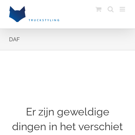
Skip
to
content
DAF
Ga
naar
de
inhoud
Er zijn geweldige
dingen in het verschiet