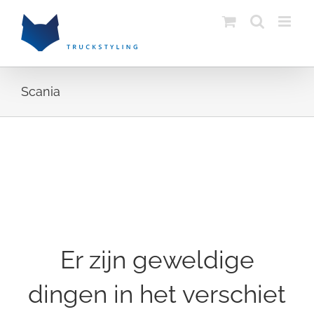
Skip
to
content
Scania
Ga
naar
de
inhoud
Er zijn geweldige
dingen in het verschiet