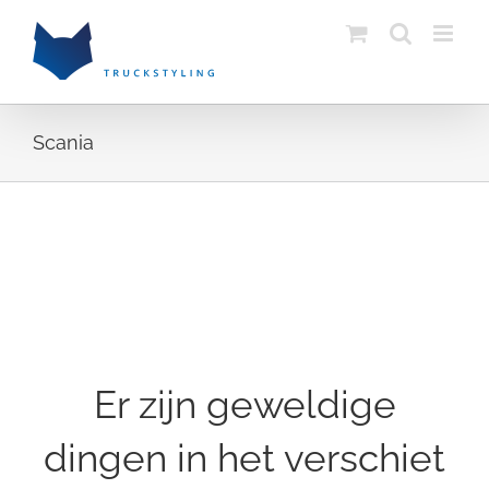
Skip
to
content
Scania
Ga
naar
de
inhoud
Er zijn geweldige
dingen in het verschiet