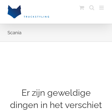
Skip
to
content
Scania
Ga
naar
de
inhoud
Er zijn geweldige
dingen in het verschiet