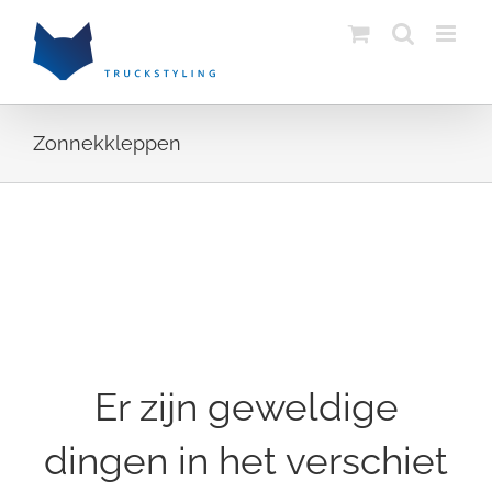
Skip
to
content
Zonnekkleppen
Ga
naar
de
inhoud
Er zijn geweldige
dingen in het verschiet